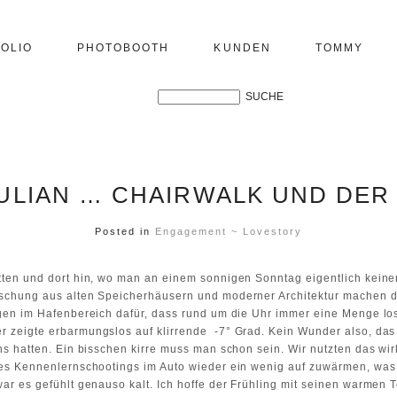
OLIO
PHOTOBOOTH
KUNDEN
TOMMY
ULIAN … CHAIRWALK UND DE
Posted in
Engagement ~ Lovestory
tten und dort hin, wo man an einem sonnigen Sonntag eigentlich kein
schung aus alten Speicherhäusern und moderner Architektur machen 
en im Hafenbereich dafür, dass rund um die Uhr immer eine Menge los i
 zeigte erbarmungslos auf klirrende -7° Grad. Kein Wunder also, das
s hatten. Ein bisschen kirre muss man schon sein. Wir nutzten das wirk
des Kennenlernschootings im Auto wieder ein wenig auf zuwärmen, was
ar es gefühlt genauso kalt. Ich hoffe der Frühling mit seinen warmen 