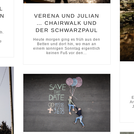
L
EN
VERENA UND JULIAN
… CHAIRWALK UND
DER SCHWARZPAUL
ch.
Heute morgen ging es früh aus den
e
Betten und dort hin, wo man an
einem sonnigen Sonntag eigentlich
keinen Fuß vor den…
E
Ar