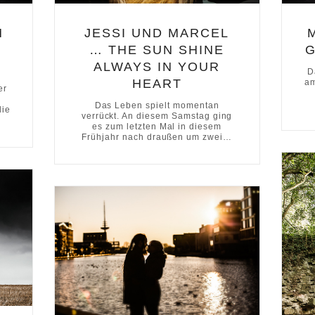
M
JESSI UND MARCEL
… THE SUN SHINE
ALWAYS IN YOUR
D
HEART
am
er
Das Leben spielt momentan
die
verrückt. An diesem Samstag ging
es zum letzten Mal in diesem
Frühjahr nach draußen um zwei…