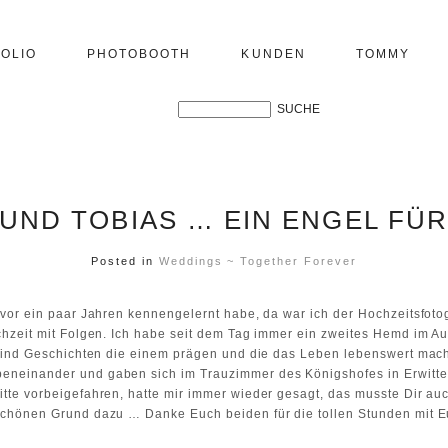
OLIO
PHOTOBOOTH
KUNDEN
TOMMY
UND TOBIAS … EIN ENGEL FÜ
Posted in
Weddings ~ Together Forever
 vor ein paar Jahren kennengelernt habe, da war ich der Hochzeitsfot
chzeit mit Folgen. Ich habe seit dem Tag immer ein zweites Hemd im A
 sind Geschichten die einem prägen und die das Leben lebenswert mac
neinander und gaben sich im Trauzimmer des Königshofes in Erwitte 
tte vorbeigefahren, hatte mir immer wieder gesagt, das musste Dir a
schönen Grund dazu … Danke Euch beiden für die tollen Stunden mit 