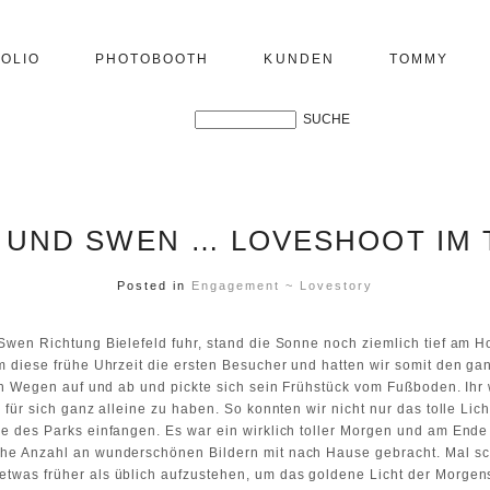
OLIO
PHOTOBOOTH
KUNDEN
TOMMY
 UND SWEN … LOVESHOOT IM 
Posted in
Engagement ~ Lovestory
wen Richtung Bielefeld fuhr, stand die Sonne noch ziemlich tief am Ho
 diese frühe Uhrzeit die ersten Besucher und hatten wir somit den gan
en Wegen auf und ab und pickte sich sein Frühstück vom Fußboden. Ihr w
 für sich ganz alleine zu haben. So konnten wir nicht nur das tolle Lic
e des Parks einfangen. Es war ein wirklich toller Morgen und am Ende
he Anzahl an wunderschönen Bildern mit nach Hause gebracht. Mal sc
twas früher als üblich aufzustehen, um das goldene Licht der Morgens