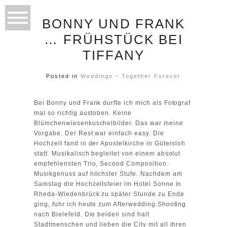
BONNY UND FRANK
… FRÜHSTÜCK BEI
TIFFANY
Posted in
Weddings ~ Together Forever
Bei Bonny und Frank durfte ich mich als Fotograf
mal so richtig austoben. Keine
Blümchenwiesenkuschelbilder. Das war meine
Vorgabe. Der Rest war einfach easy. Die
Hochzeit fand in der Apostelkirche in Gütersloh
statt. Musikalisch begleitet von einem absolut
empfehlensten Trio,
Second Composition.
Musikgenuss auf höchster Stufe. Nachdem am
Samstag die Hochzeitsfeier im Hotel Sonne in
Rheda-Wiedenbrück zu später Stunde zu Ende
ging, fuhr ich heute zum Afterwedding.Shooting
nach Bielefeld. Die beiden sind halt
Stadtmenschen und lieben die City mit all ihren